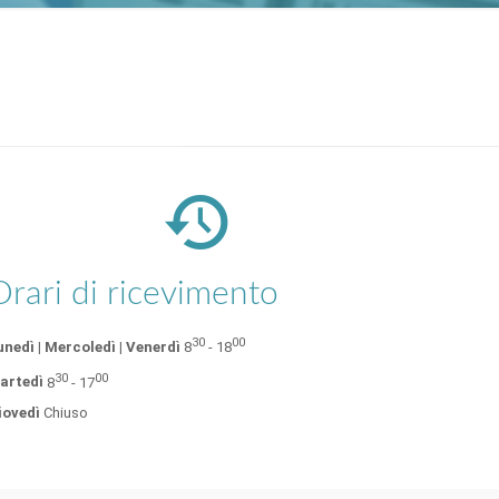
Orari di ricevimento
30
00
unedì | Mercoledì | Venerdì
8
- 18
30
00
artedì
8
- 17
iovedì
Chiuso