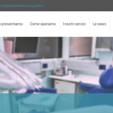
info@studiodentisticouglietti.it
i presentiamo
Come operiamo
I nostri servizi
Le news