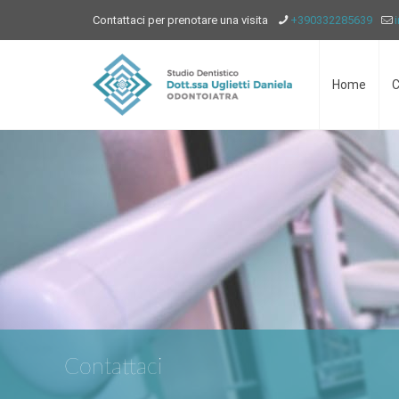
Contattaci per prenotare una visita
+390332285639
Home
C
Contattaci