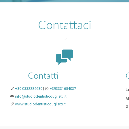
Contattaci
Contatti
+39 0332285639
|
+393331654037
L
info@studiodentisticouglietti.it
M
www.studiodentisticouglietti.it
G