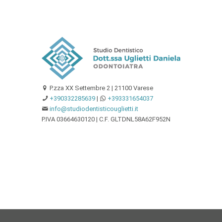
P.zza XX Settembre 2 | 21100 Varese
+390332285639
|
+393331654037
info@studiodentisticouglietti.it
P.IVA 03664630120 | C.F. GLTDNL58A62F952N