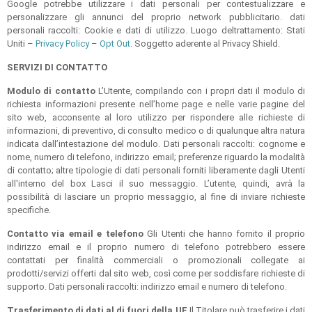
Google potrebbe utilizzare i dati personali per contestualizzare e
personalizzare gli annunci del proprio network pubblicitario. dati
personali raccolti: Cookie e dati di utilizzo. Luogo deltrattamento: Stati
Uniti –
Privacy Policy
–
Opt Out
. Soggetto aderente al Privacy Shield.
SERVIZI DI CONTATTO
Modulo di contatto
L’Utente, compilando con i propri dati il modulo di
richiesta informazioni presente nell’home page e nelle varie pagine del
sito web, acconsente al loro utilizzo per rispondere alle richieste di
informazioni, di preventivo, di consulto medico o di qualunque altra natura
indicata dall’intestazione del modulo. Dati personali raccolti: cognome e
nome, numero di telefono, indirizzo email; preferenze riguardo la modalità
di contatto; altre tipologie di dati personali forniti liberamente dagli Utenti
all'interno del box Lasci il suo messaggio. L’utente, quindi, avrà la
possibilità di lasciare un proprio messaggio, al fine di inviare richieste
specifiche.
Contatto via email e telefono
Gli Utenti che hanno fornito il proprio
indirizzo email e il proprio numero di telefono potrebbero essere
contattati per finalità commerciali o promozionali collegate ai
prodotti/servizi offerti dal sito web, così come per soddisfare richieste di
supporto. Dati personali raccolti: indirizzo email e numero di telefono.
Trasferimento di dati al di fuori della UE
Il Titolare può trasferire i dati