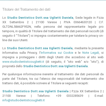
Titolare del Trattamento dei dati
Lo
Studio Dentistico Dott.ssa Uglietti Daniela
, Sede legale in P.zza
XX Settembre 2 | 21100 Varese | P.IVA 03664630120 | C.F.
GLTDNL58A62F952N, nella persona del rappresentante legale pro
tempore, in qualità di Titolare del trattamento dei dati personali raccolti (di
seguito il "Titolare") si impegna costantemente per tutelare la privacy on-
line dei suoi Utenti.
Lo
Studio Dentistico Dott.ssa Uglietti Daniela
, mediante la presente
Informativa sulla Privacy, l'
Informativa sui Cookie
e le
Note Legali
, si
impegna a proteggere i diritti degli Utenti che accedono al sito web
www.studiodentisticouglietti.it
(di seguito, il "sito web" e/o "sito"), di
proprietà dello
Studio Dentistico Dott.ssa Uglietti Daniela
.
Per qualunque informazione inerente al trattamento dei dati personali da
parte del Titolare, tra cui l’elenco dei responsabili del trattamento che
trattano dati, è possibile scrivere al Titolare ai seguenti recapiti:
Studio Dentistico Dott.ssa Uglietti Daniela
| P.zza XX Settembre 2 |
21100 Varese | Telefono:
+39 0332285639
| E-mail:
info@studiodentisticouglietti.it