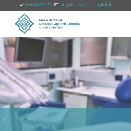
+390332285639
info@studiodentisticouglietti.it
Informativa sulla privacy