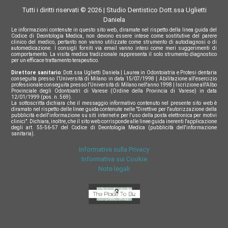
Tutti i diritti riservati © 2026 | Studio Dentistico Dott.ssa Uglietti
Daniela
Le informazioni contenute in questo sito web, diramate nel rispetto della linea guida del
Codice di Deontologia Medica, non devono essere intese come sostitutive del parere
clinico del medico, pertanto non vanno utilizzate come strumento di autodiagnosi o di
automedicazione. I consigli forniti via email vanno intesi come meri suggerimenti di
comportamento. La visita medica tradizionale rappresenta il solo strumento diagnostico
per un efficace trattamento terapeutico.
Direttore sanitario
: Dott.ssa Uglietti Daniela | Laurea in Odontoiatria e Protesi dentaria
conseguita presso l’Università di Milano in data 15/07/1998 | Abilitazione all'esercizio
professionale conseguita presso l'Università di Milano nell'anno 1998 | Iscrizione all'Albo
Provinciale degli Odontoiatri di Varese (Ordine della Provincia di Varese) in data
12/01/1999 (pos. n. 569).
La sottoscritta dichiara che il messaggio informativo contenuto nel presente sito web è
diramato nel rispetto delle linee guida contenute nelle "Direttive per l'autorizzazione della
pubblicità e dell'informazione su siti internet e per l'uso della posta elettronica per motivi
clinici". Dichiara, inoltre, che il sito web corrisponde alle linee guida inerenti l'applicazione
degli art. 55-56-57 del Codice di Deontologia Medica (pubblicità dell'informazione
sanitaria).
Informativa sulla Privacy
Informativa sui Cookie
Note legali