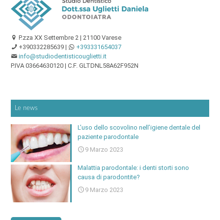
P.zza XX Settembre 2 | 21100 Varese
+390332285639
|
+393331654037
info@studiodentisticouglietti.it
P.IVA 03664630120 | C.F. GLTDNL58A62F952N
Le news
L’uso dello scovolino nell’igiene dentale del
paziente parodontale
9 Marzo 2023
Malattia parodontale: i denti storti sono
causa di parodontite?
9 Marzo 2023