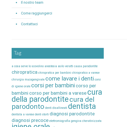
Il nostro team
Come raggiungerci
Contattaci
Tag
a cosa serve lo scovolino
anestesia
asilo veratti
causa parodontite
chiropratica
chiropratica per bambini
chiropratico a varese
come lavare i denti
chirurgia mucogengivale
corsi
corsi per bambini
corso per
di igiene orale
cura
bambini
corso per bambini a varese
della parodontite
cura del
dentista
parodonto
denti disallineati
diagnosi parodontite
dentista a varese
denti storti
diagnosi precoce
elettromiografia
gengiva cheratinizzata
igiene orale