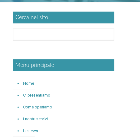
Cerca nel sito
Menu principale
Home
Ci presentiamo
Come operiamo
I nostri servizi
Le news