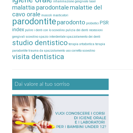
infiammazione gengivale
laser
malattia parodontale
malattie del
cavo orale
muscoli masticatori
parodontite
parodonto
PSR
probiotici
index
pulire i denti con lo scovolino
pulizia dei denti
recessioni
gengivali
scovolino
spazio interdentale
spazzolamento dei denti
studio dentistico
terapia ortodontica
terapia
parodontite
trauma da spazzolamento
uso corretto scovolino
visita dentistica
Dai valore al tuo sorriso