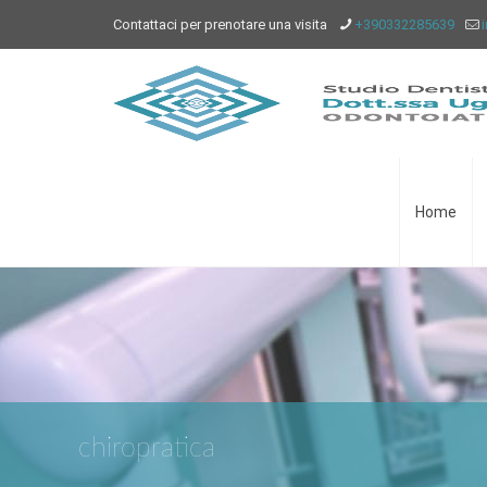
Contattaci per prenotare una visita
+390332285639
Home
chiropratica