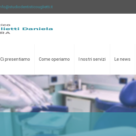
info@studiodentisticouglietti.it
Ci presentiamo
Come operiamo
I nostri servizi
Le news