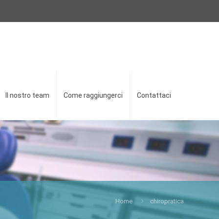
Il nostro team
Come raggiungerci
Contattaci
Home
chiropratica