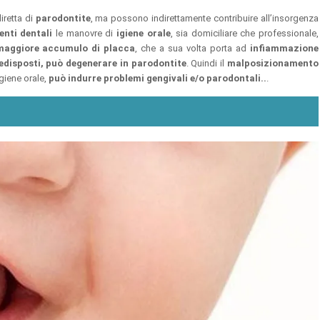
iretta di
parodontite
, ma possono indirettamente contribuire all’insorgenza
nti dentali
le manovre di
igiene orale
, sia domiciliare che professionale,
maggiore accumulo di placca
, che a sua volta porta ad
infiammazione
redisposti, può degenerare in parodontite
. Quindi il
malposizionamento
igiene orale,
può indurre problemi gengivali e/o parodontali..
.