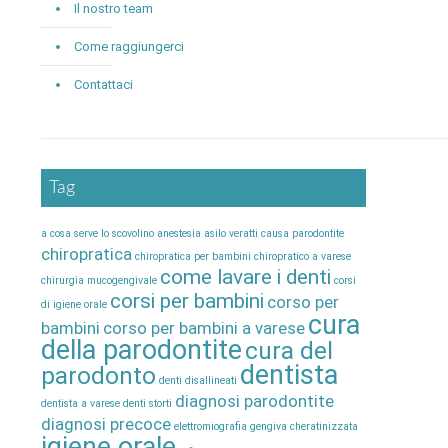
Il nostro team
Come raggiungerci
Contattaci
Tag
a cosa serve lo scovolino
anestesia
asilo veratti
causa parodontite
chiropratica
chiropratica per bambini
chiropratico a varese
come lavare i denti
chirurgia mucogengivale
corsi
corsi per bambini
corso per
di igiene orale
cura
bambini
corso per bambini a varese
della parodontite
cura del
dentista
parodonto
denti disallineati
diagnosi parodontite
dentista a varese
denti storti
diagnosi precoce
elettromiografia
gengiva cheratinizzata
igiene orale