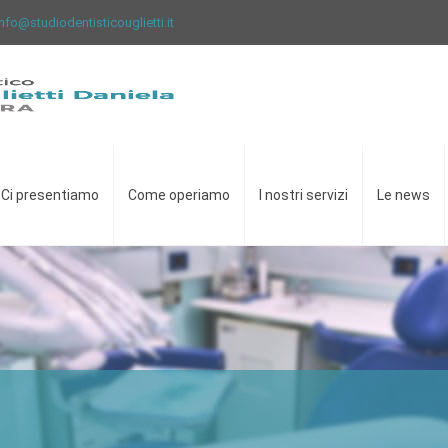
info@studiodentisticouglietti.it
Ci presentiamo
Come operiamo
I nostri servizi
Le news