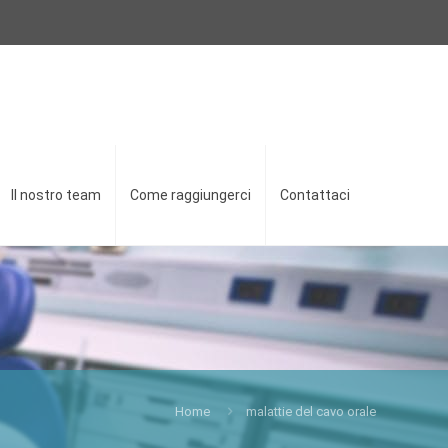
Il nostro team
Come raggiungerci
Contattaci
Home
malattie del cavo orale