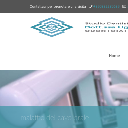
Contattaci per prenotare una visita
+390332285639
Home
malattie del cavo orale