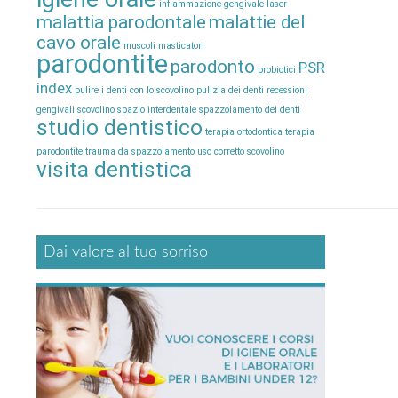
infiammazione gengivale
laser
malattia parodontale
malattie del
cavo orale
muscoli masticatori
parodontite
parodonto
PSR
probiotici
index
pulire i denti con lo scovolino
pulizia dei denti
recessioni
gengivali
scovolino
spazio interdentale
spazzolamento dei denti
studio dentistico
terapia ortodontica
terapia
parodontite
trauma da spazzolamento
uso corretto scovolino
visita dentistica
Dai valore al tuo sorriso