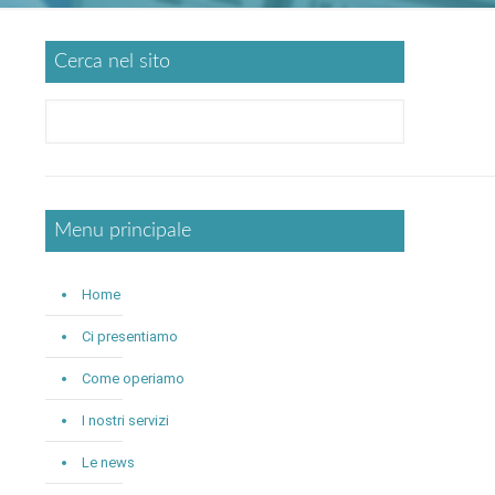
Cerca nel sito
Menu principale
Home
Ci presentiamo
Come operiamo
I nostri servizi
Le news