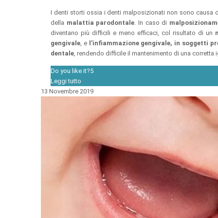
I denti storti ossia i denti malposizionati non sono causa d
della
malattia parodontale
. In caso di
malposizioname
diventano più difficili e meno efficaci, col risultato di un
gengivale
, e
l’infiammazione gengivale, in soggetti p
dentale
, rendendo difficile il mantenimento di una corretta 
Do you like it?
5
Leggi tutto
13 Novembre 2019