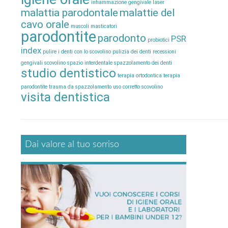
infiammazione gengivale
laser
malattia parodontale
malattie del
cavo orale
muscoli masticatori
parodontite
parodonto
PSR
probiotici
index
pulire i denti con lo scovolino
pulizia dei denti
recessioni
gengivali
scovolino
spazio interdentale
spazzolamento dei denti
studio dentistico
terapia ortodontica
terapia
parodontite
trauma da spazzolamento
uso corretto scovolino
visita dentistica
Dai valore al tuo sorriso