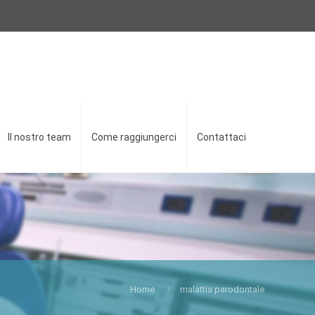
Il nostro team
Come raggiungerci
Contattaci
Home
malattia parodontale