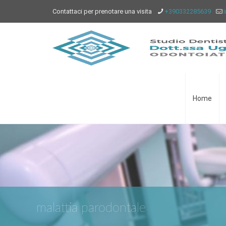
Contattaci per prenotare una visita
+390332285639
Home
malattia parodontale