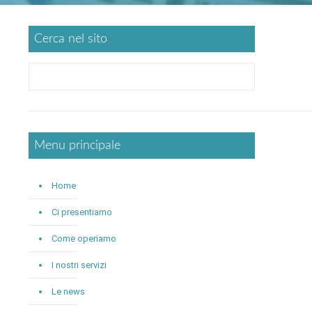
Cerca nel sito
Menu principale
Home
Ci presentiamo
Come operiamo
I nostri servizi
Le news