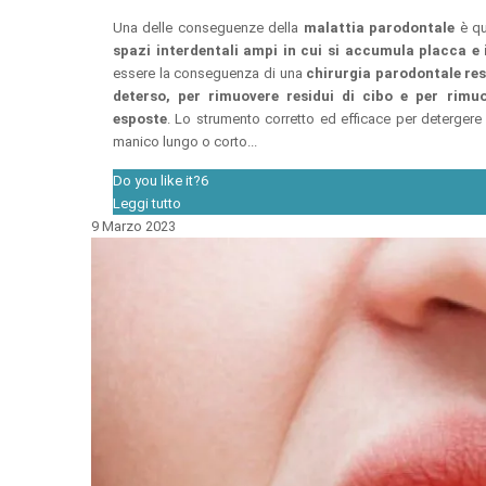
Una delle conseguenze della
malattia
parodontale
è qu
spazi interdentali ampi in cui si accumula placca e 
essere la conseguenza di una
chirurgia parodontale res
deterso, per rimuovere residui di cibo e per rimuo
esposte
. Lo strumento corretto ed efficace per detergere
manico lungo o corto...
Do you like it?
6
Leggi tutto
9 Marzo 2023