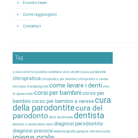
Il nostro team
Come raggiungerci
Contattaci
Tag
a cosa serve lo scovolino
anestesia
asilo veratti
causa parodontite
chiropratica
chiropratica per bambini
chiropratico a varese
come lavare i denti
chirurgia mucogengivale
corsi
corsi per bambini
corso per
di igiene orale
cura
bambini
corso per bambini a varese
della parodontite
cura del
dentista
parodonto
denti disallineati
diagnosi parodontite
dentista a varese
denti storti
diagnosi precoce
elettromiografia
gengiva cheratinizzata
igiene orale