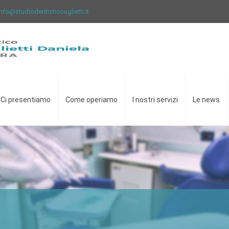
info@studiodentisticouglietti.it
Ci presentiamo
Come operiamo
I nostri servizi
Le news