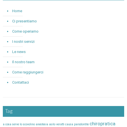
Home
Ci presentiamo
Come operiamo
I nostri servizi
Le news
Il nostro team
Come raggiungerci
Contattaci
Tag
chiropratica
a cosa serve lo scovolino
anestesia
asilo veratti
causa parodontite