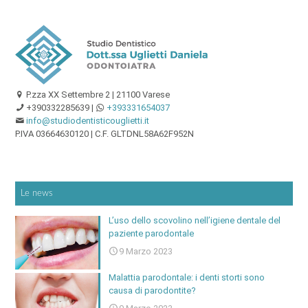
P.zza XX Settembre 2 | 21100 Varese
+390332285639
|
+393331654037
info@studiodentisticouglietti.it
P.IVA 03664630120 | C.F. GLTDNL58A62F952N
Le news
L’uso dello scovolino nell’igiene dentale del
paziente parodontale
9 Marzo 2023
Malattia parodontale: i denti storti sono
causa di parodontite?