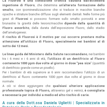
La Fluorosi è una condizione cronica causata dall’eccessiva
ingestione di Fluoro
, che determina
un’alterata formazione dello
smalto
, con ipomineralizzazione che si traduce in macchie bianche
opache e striature bianche diffuse sugli elementi dentali. Nelle forme più
gravi di
Fluorosi
si possono formare sullo smalto porosità e aree
brunastre: la gravità delle lesioni/macchie
dipende dalla quantità di
Fluoro assorbito
, dalla durata dell’esposizione Fluoro, dallo stadio
dell’amelogenesi.
Il rischio di Fluorosi è il motivo per cui occorre prestare molta
attenzione all’utilizzo di Fluoro, specialmente nei bambini al di
sotto dei 12 mesi.
Le linee guida del Ministero della Salute raccomandano
, nei bambini
tra i 6 mesi e i 6 anni di età,
l’utilizzo di un dentifricio al Fluoro
contenente 1000 ppm due volte al giorno in dose “pea size
” (quantità
di dentifricio grande come un pisello).
Per i bambini di età superiore ai 6 anni raccomandano l’utilizzo di un
dentifricio al fluoro contenente 1000 ppm due volte al giorno in dose
normale.
A ciò si deve aggiungere che
qualsiasi ulteriore applicazione
professionale topica di Fluoro,
attraverso gel o vernici,
è consigliata
e necessaria per individui a medio ed alto rischio di carie.
A cura della Dott.ssa Daniela Uglietti | Specializzata in