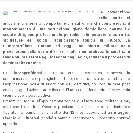
La Prevenzione
della carie
si
articola in una serie di comportamenti e stili di vita che comprendono
il
mantenimento di una scrupolosa igiene domiciliare
,
controlli e
sedute di igiene professionale periodici
,
alimentazione corretta,
sigillature dei solchi, applicazione topica di Fluoro
.
La
Fluoroprofilassi rimane ad oggi una pietra miliare nella
prevenzione della carie:
il Fluoro, infatti,
rimineralizza lo smalto, lo
rende più resistente agli attacchi degli acidi, inibisce il processo di
demineralizzazione.
La Fluoroprofilassi
un tempo era sia sistemica, attraverso la
somministrazione di pastigliette in fase pre eruttiva, sia topica, attraverso
l’applicazione locale di fluoro con gel, dentifrici, collutori, in fase post
eruttiva; oggi l’azione protettiva del Fluoro considerata più efficace e più
sicura è quella post eruttiva.
I mezzi più idonei all’applicazione topica di Fluoro sono collutori e gel,
oltre che i dentifrici. Occorre precisare che l’utilizzo di un dentifricio
fluorato nei bambini al di sotto dei 12 mesi espone ad un
maggior
rischio di Fluorosi
perché i bambini ingeriscono il prodotto anziché
sputarlo.