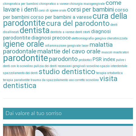
come
chiropratica per bambini
chiropratico a varese
chirurgia mucogengivale
lavare i denti
corsi per bambini
corso
corsi di igiene orale
cura della
per bambini
corso per bambini a varese
parodontite
cura del parodonto
denti
dentista
diagnosi
disallineati
dentista a varese
denti storti
parodontite
diagnosi precoce
elettromiografia
gengiva cheratinizzata
igiene orale
malattia
infiammazione gengivale
laser
parodontale
malattie del cavo orale
muscoli masticatori
parodontite
parodonto
PSR index
probiotici
pulire i
denti con lo scovolino
pulizia dei denti
recessioni gengivali
scovolino
spazio interdentale
studio dentistico
spazzolamento dei denti
terapia ortodontica
visita
terapia parodontite
trauma da spazzolamento
uso corretto scovolino
dentistica
Dai valore al tuo sorriso