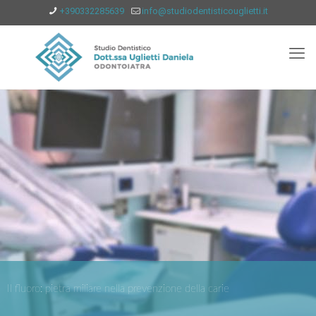
+390332285639
info@studiodentisticouglietti.it
Il fluoro: pietra miliare nella prevenzione della carie