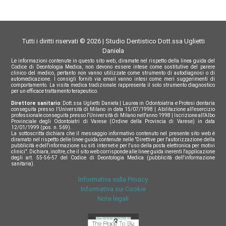
Tutti i diritti riservati © 2026 | Studio Dentistico Dott.ssa Uglietti
Daniela
Le informazioni contenute in questo sito web, diramate nel rispetto della linea guida del
Codice di Deontologia Medica, non devono essere intese come sostitutive del parere
clinico del medico, pertanto non vanno utilizzate come strumento di autodiagnosi o di
automedicazione. I consigli forniti via email vanno intesi come meri suggerimenti di
comportamento. La visita medica tradizionale rappresenta il solo strumento diagnostico
per un efficace trattamento terapeutico.
Direttore sanitario
: Dott.ssa Uglietti Daniela | Laurea in Odontoiatria e Protesi dentaria
conseguita presso l’Università di Milano in data 15/07/1998 | Abilitazione all'esercizio
professionale conseguita presso l'Università di Milano nell'anno 1998 | Iscrizione all'Albo
Provinciale degli Odontoiatri di Varese (Ordine della Provincia di Varese) in data
12/01/1999 (pos. n. 569).
La sottoscritta dichiara che il messaggio informativo contenuto nel presente sito web è
diramato nel rispetto delle linee guida contenute nelle "Direttive per l'autorizzazione della
pubblicità e dell'informazione su siti internet e per l'uso della posta elettronica per motivi
clinici". Dichiara, inoltre, che il sito web corrisponde alle linee guida inerenti l'applicazione
degli art. 55-56-57 del Codice di Deontologia Medica (pubblicità dell'informazione
sanitaria).
Informativa sulla Privacy
Informativa sui Cookie
Note legali